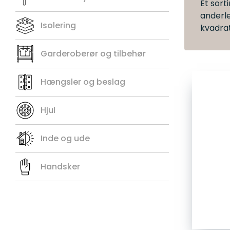
Et sort
anderl
Isolering
kvadra
Garderoberør og tilbehør
Hængsler og beslag
Hjul
Inde og ude
Handsker