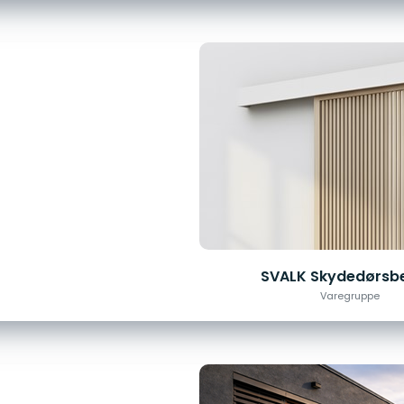
SVALK Skydedørsb
Varegruppe