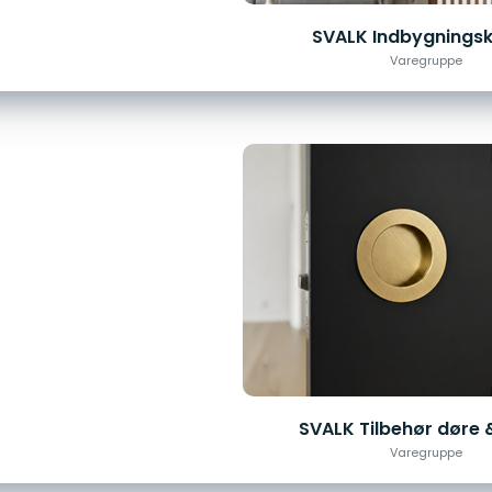
SVALK Indbygnings
Varegruppe
SVALK Tilbehør døre 
Varegruppe