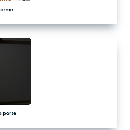
karme
& porte