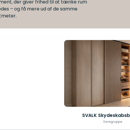
iment, der giver frihed til at tænke rum
edes – og få mere ud af de samme
tmeter.
SVALK Skydeskabsb
Varegruppe