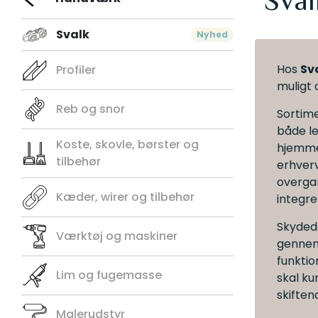
Sval
Svalk
Nyhed
Hos
Sv
Profiler
muligt 
Reb og snor
Sortime
både le
Koste, skovle, børster og
hjemme
tilbehør
erhverv
overga
Kæder, wirer og tilbehør
integre
Skyded
Værktøj og maskiner
gennem
funktio
Lim og fugemasse
skal ku
skifte
Malerudstyr