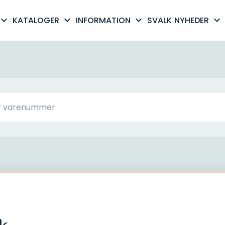
xpand_more
expand_more
expand_more
expand_more
KATALOGER
INFORMATION
SVALK
NYHEDER