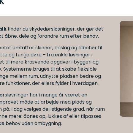
k
alk
finder du skydedørsløsninger, der gør det
at åbne, dele og forandre rum efter behov.
ntet omfatter skinner, beslag og tilbehør til
tte og tunge døre – fra enkle løsninger i
t til mere krævende opgaver i byggeri og
. Systemerne bruges til at skabe fleksible
nge mellem rum, udnytte pladsen bedre og
re funktioner, der ellers fylder i hverdagen.
ørsløsninger har i mange år været en
prøvet måde at arbejde med plads og
n på. I dag vælges de i stigende grad, når rum
nne mere: åbnes op, lukkes af eller tilpasses
nde behov uden ombygning.