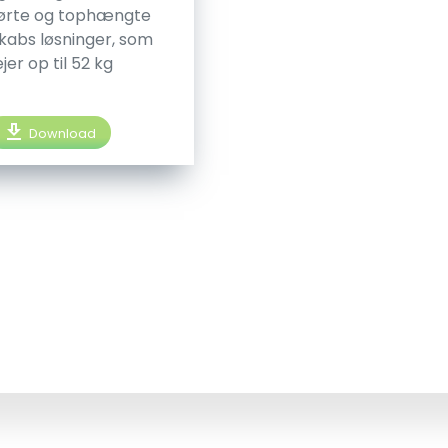
ørte og tophængte
kabs løsninger, som
jer op til 52 kg
download
Download