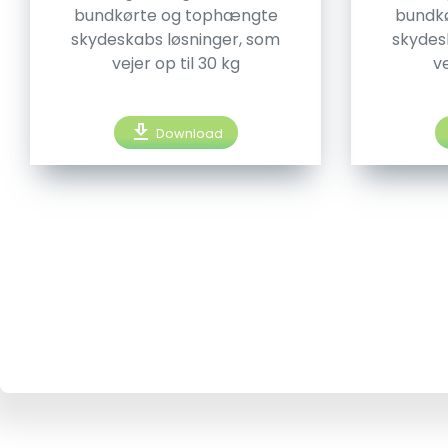
bundkørte og tophængte
bundk
skydeskabs løsninger, som
skydes
vejer op til 30 kg
ve
download
Download