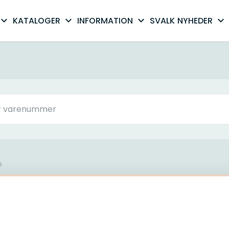
xpand_more
expand_more
expand_more
expand_more
KATALOGER
INFORMATION
SVALK
NYHEDER
G