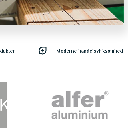
energy_savings_leaf
odukter
Moderne handelsvirksomhed