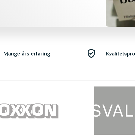
gpp_good
Mange års erfaring
Kvalitetspr