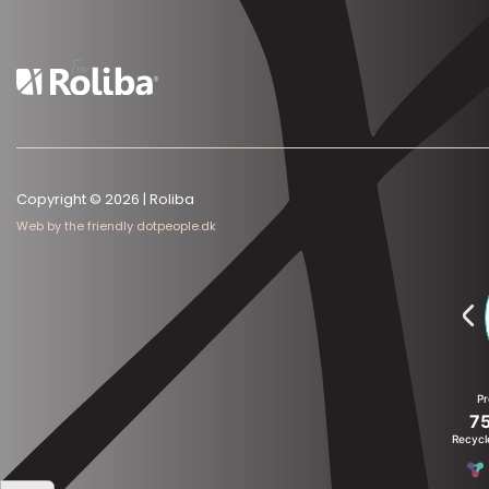
Copyright © 2026 | Roliba
Web by the friendly dotpeople.dk