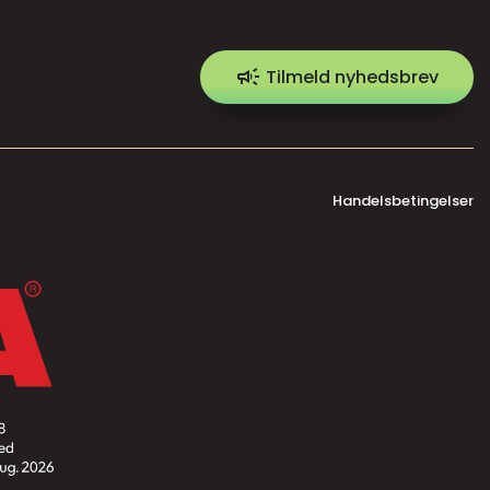
campaign
Tilmeld nyhedsbrev
Handelsbetingelser