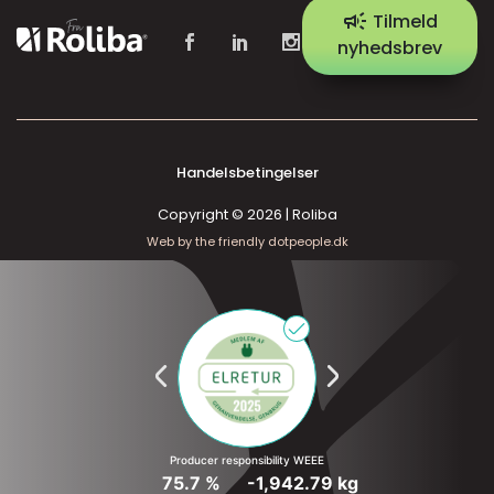
campaign
Tilmeld
nyhedsbrev
Handelsbetingelser
Copyright © 2026 | Roliba
Web by the friendly dotpeople.dk