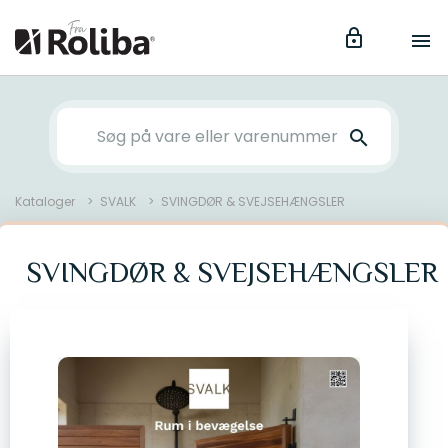
lock
menu
search
Kataloger
SVALK
SVINGDØR & SVEJSEHÆNGSLER
SVINGDØR & SVEJSEHÆNGSLER