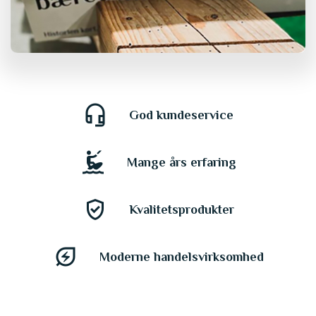
headset_mic
God kundeservice
kitesurfing
Mange års erfaring
gpp_good
Kvalitetsprodukter
energy_savings_leaf
Moderne handelsvirksomhed