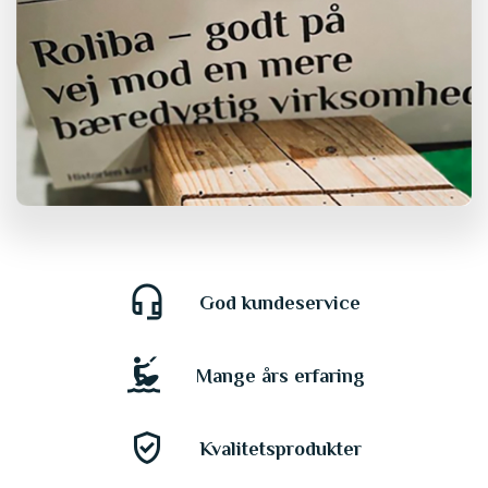
headset_mic
God kundeservice
kitesurfing
Mange års erfaring
gpp_good
Kvalitetsprodukter