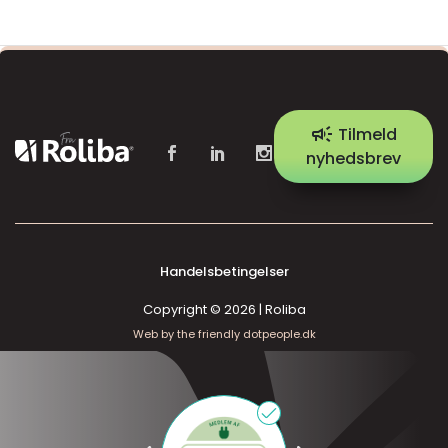
campaign
Tilmeld
nyhedsbrev
Handelsbetingelser
Copyright © 2026 | Roliba
Web by the friendly dotpeople.dk