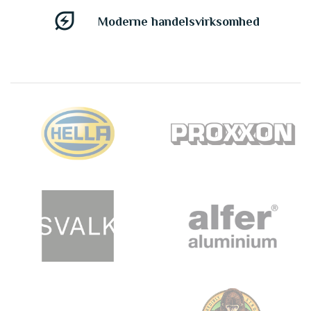
energy_savings_leaf
Moderne handelsvirksomhed