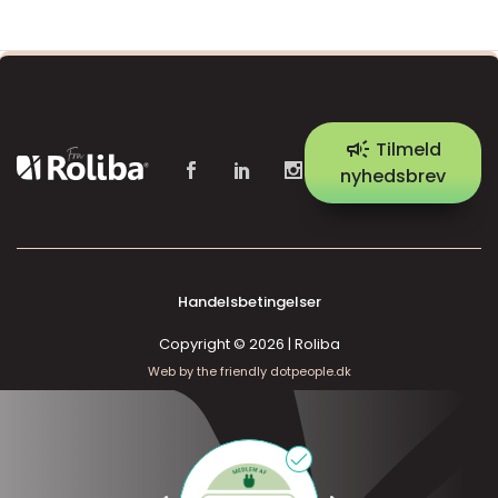
campaign
Tilmeld
nyhedsbrev
Handelsbetingelser
Copyright © 2026 | Roliba
Web by the friendly dotpeople.dk