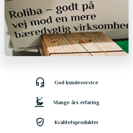
headset_mic
God kundeservice
kitesurfing
Mange års erfaring
gpp_good
Kvalitetsprodukter