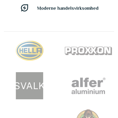
energy_savings_leaf
Moderne handelsvirksomhed