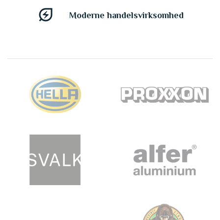
energy_savings_leaf
Moderne handelsvirksomhed