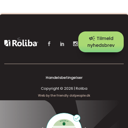
campaign
Tilmeld
nyhedsbrev
Handelsbetingelser
Copyright © 2026 | Roliba
Web by the friendly dotpeople.dk