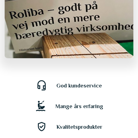
headset_mic
God kundeservice
kitesurfing
Mange års erfaring
gpp_good
Kvalitetsprodukter