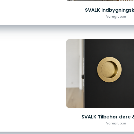
SVALK Indbygnings
Varegruppe
SVALK Tilbehør døre 
Varegruppe