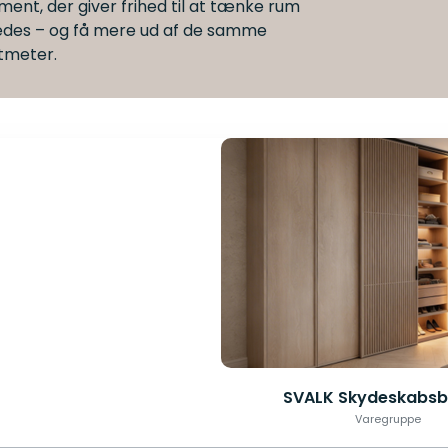
iment, der giver frihed til at tænke rum
edes – og få mere ud af de samme
tmeter.
SVALK Skydeskabsb
Varegruppe