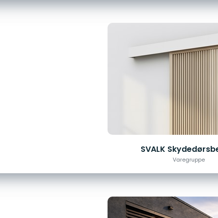
SVALK Skydedørsb
Varegruppe