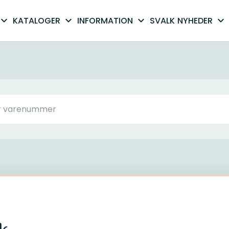
xpand_more
expand_more
expand_more
expand_more
KATALOGER
INFORMATION
SVALK
NYHEDER