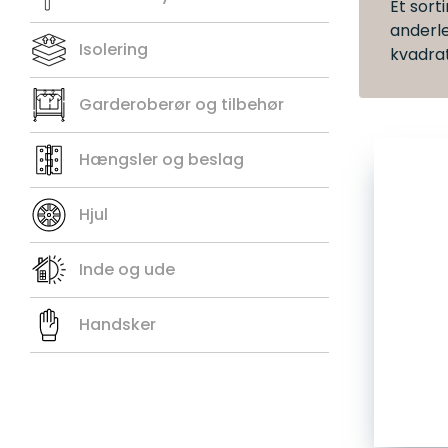
Et sort
anderl
Isolering
kvadra
Garderoberør og tilbehør
Hængsler og beslag
Hjul
Inde og ude
Handsker