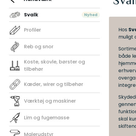
Sval
Svalk
Nyhed
Hos
Sv
Profiler
muligt 
Reb og snor
Sortime
både le
Koste, skovle, børster og
hjemme
tilbehør
erhverv
overga
Kæder, wirer og tilbehør
integre
Skyded
Værktøj og maskiner
gennem
funktio
Lim og fugemasse
skal ku
skifte
Malerudstyr