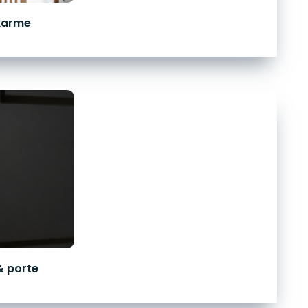
karme
& porte