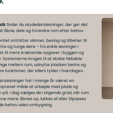
k
alk
finder du skydedørsløsninger, der gør det
at åbne, dele og forandre rum efter behov.
ntet omfatter skinner, beslag og tilbehør til
tte og tunge døre – fra enkle løsninger i
t til mere krævende opgaver i byggeri og
. Systemerne bruges til at skabe fleksible
nge mellem rum, udnytte pladsen bedre og
re funktioner, der ellers fylder i hverdagen.
ørsløsninger har i mange år været en
prøvet måde at arbejde med plads og
n på. I dag vælges de i stigende grad, når rum
nne mere: åbnes op, lukkes af eller tilpasses
nde behov uden ombygning.