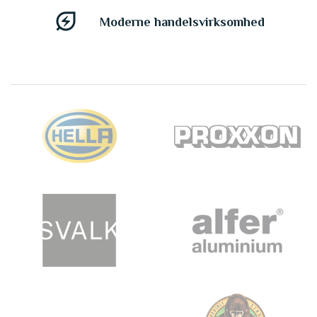
energy_savings_leaf
Moderne handelsvirksomhed