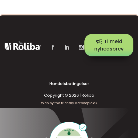
campaign
Tilmeld
nyhedsbrev
Handelsbetingelser
Copyright © 2026 | Roliba
Web by the friendly dotpeople.dk