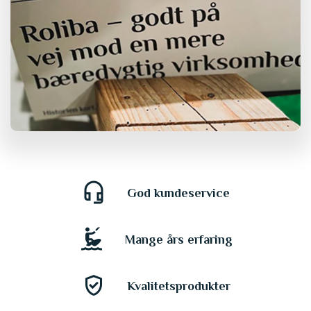
headset_mic
God kundeservice
kitesurfing
Mange års erfaring
gpp_good
Kvalitetsprodukter