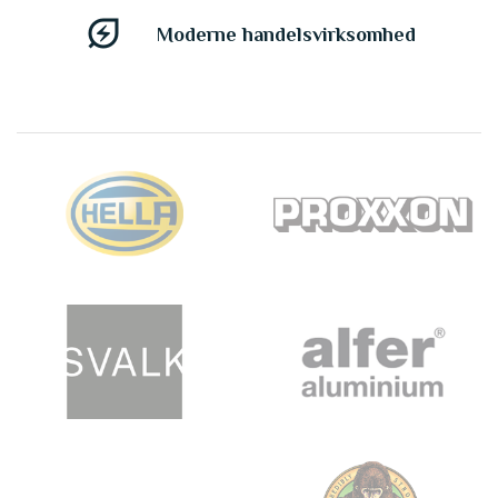
energy_savings_leaf
Moderne handelsvirksomhed