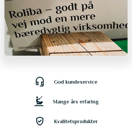
headset_mic
God kundeservice
kitesurfing
Mange års erfaring
gpp_good
Kvalitetsprodukter