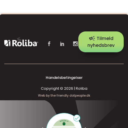
campaign
Tilmeld
nyhedsbrev
Handelsbetingelser
Copyright © 2026 | Roliba
Web by the friendly dotpeople.dk