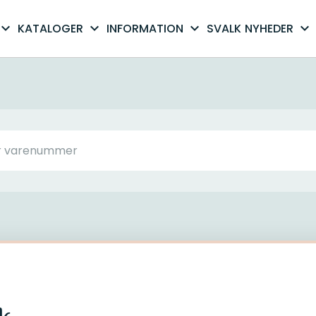
xpand_more
expand_more
expand_more
expand_more
KATALOGER
INFORMATION
SVALK
NYHEDER