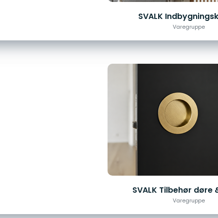
SVALK Indbygnings
Varegruppe
SVALK Tilbehør døre 
Varegruppe