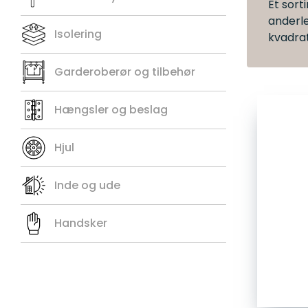
Et sort
anderl
Isolering
kvadra
Garderoberør og tilbehør
Hængsler og beslag
Hjul
Inde og ude
Handsker