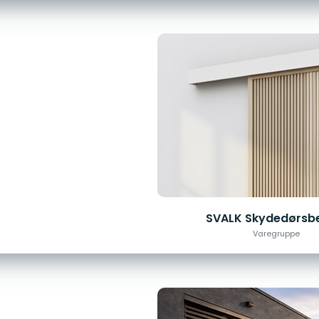
SVALK Skydedørsb
Varegruppe