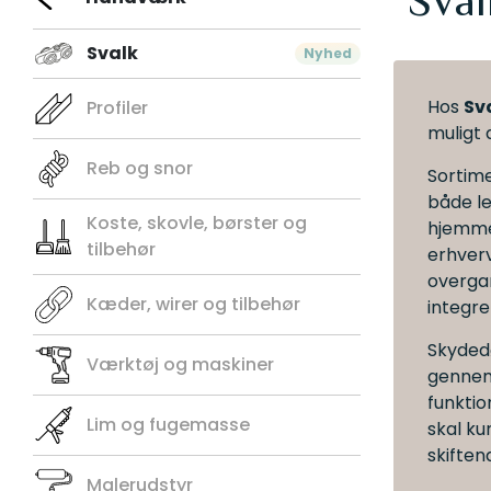
Sval
Svalk
Nyhed
Hos
Sv
Profiler
muligt 
Reb og snor
Sortime
både le
Koste, skovle, børster og
hjemme
tilbehør
erhverv
overga
Kæder, wirer og tilbehør
integre
Skyded
Værktøj og maskiner
gennem
funktio
Lim og fugemasse
skal ku
skifte
Malerudstyr