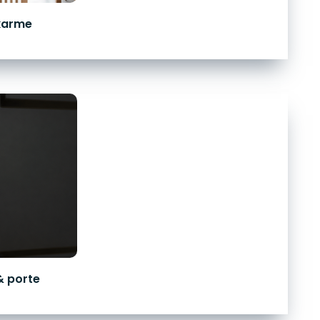
karme
& porte