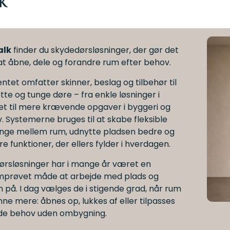
k
alk
finder du skydedørsløsninger, der gør det
at åbne, dele og forandre rum efter behov.
ntet omfatter skinner, beslag og tilbehør til
tte og tunge døre – fra enkle løsninger i
t til mere krævende opgaver i byggeri og
. Systemerne bruges til at skabe fleksible
nge mellem rum, udnytte pladsen bedre og
re funktioner, der ellers fylder i hverdagen.
ørsløsninger har i mange år været en
prøvet måde at arbejde med plads og
n på. I dag vælges de i stigende grad, når rum
nne mere: åbnes op, lukkes af eller tilpasses
nde behov uden ombygning.