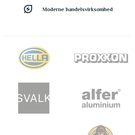
energy_savings_leaf
Moderne handelsvirksomhed