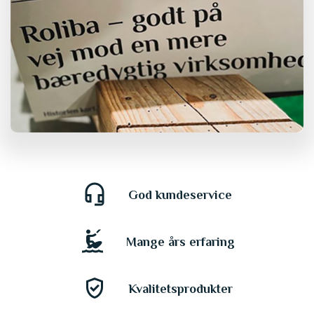
headset_mic
God kundeservice
kitesurfing
Mange års erfaring
gpp_good
Kvalitetsprodukter