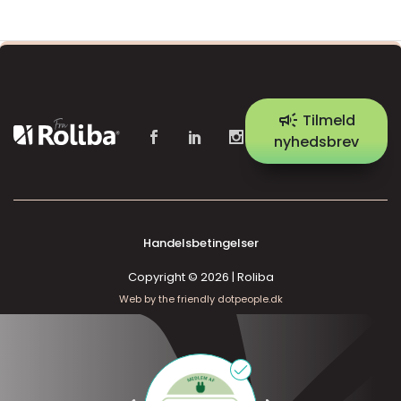
campaign
Tilmeld
nyhedsbrev
Handelsbetingelser
Copyright © 2026 | Roliba
Web by the friendly dotpeople.dk