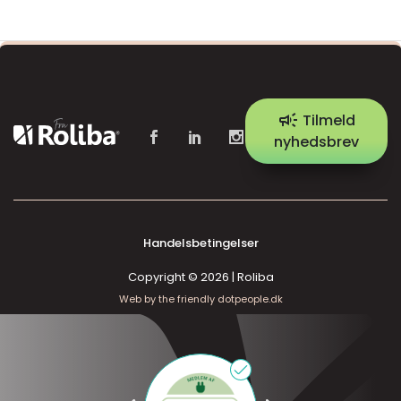
campaign
Tilmeld
nyhedsbrev
Handelsbetingelser
Copyright © 2026 | Roliba
Web by the friendly dotpeople.dk