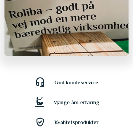
headset_mic
God kundeservice
kitesurfing
Mange års erfaring
gpp_good
Kvalitetsprodukter