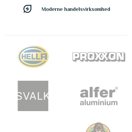
energy_savings_leaf
Moderne handelsvirksomhed