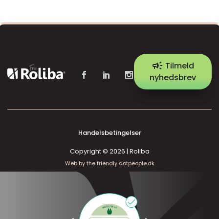
campaign
Tilmeld
nyhedsbrev
Handelsbetingelser
Copyright © 2026 | Roliba
Web by the friendly dotpeople.dk