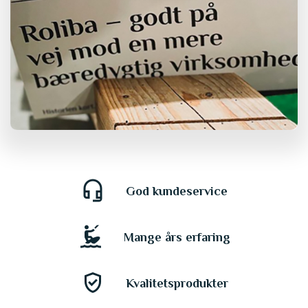
headset_mic
God kundeservice
kitesurfing
Mange års erfaring
gpp_good
Kvalitetsprodukter