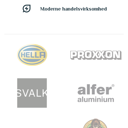
energy_savings_leaf
Moderne handelsvirksomhed