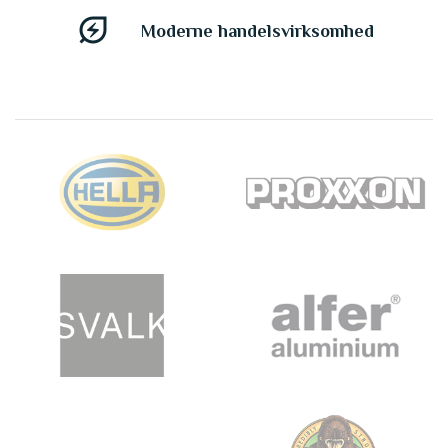
energy_savings_leaf
Moderne handelsvirksomhed