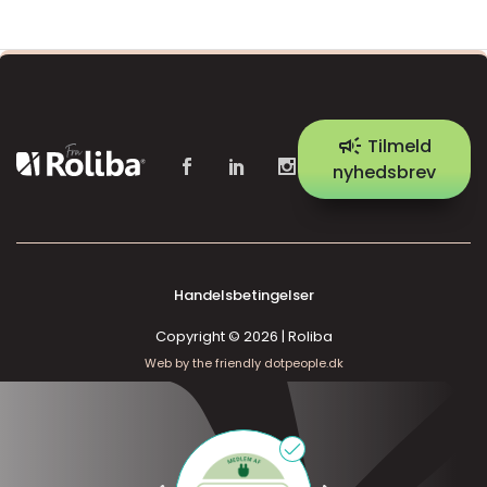
campaign
Tilmeld
nyhedsbrev
Handelsbetingelser
Copyright © 2026 | Roliba
Web by the friendly dotpeople.dk