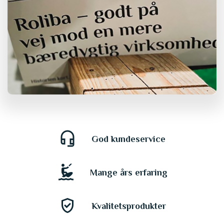
headset_mic
God kundeservice
kitesurfing
Mange års erfaring
gpp_good
Kvalitetsprodukter