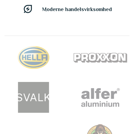
energy_savings_leaf
Moderne handelsvirksomhed