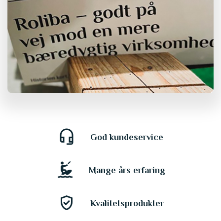
headset_mic
God kundeservice
kitesurfing
Mange års erfaring
gpp_good
Kvalitetsprodukter