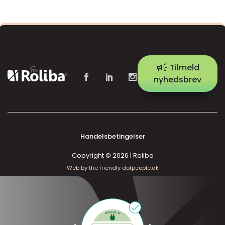
campaign
Tilmeld
nyhedsbrev
Handelsbetingelser
Copyright © 2026 | Roliba
Web by the friendly dotpeople.dk