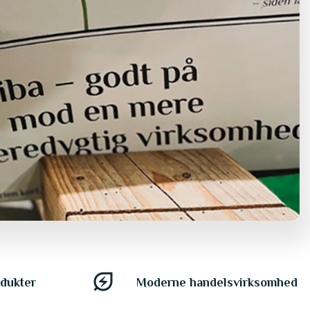
energy_savings_leaf
odukter
Moderne handelsvirksomhed