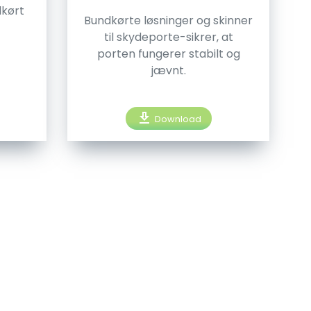
dkørt
Bundkørte løsninger og skinner
til skydeporte-sikrer, at
porten fungerer stabilt og
jævnt.
download
Download