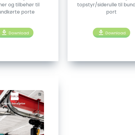
ner og tilbehør til
topstyr/siderulle til bun
undkørte porte
port
download
download
Download
Download