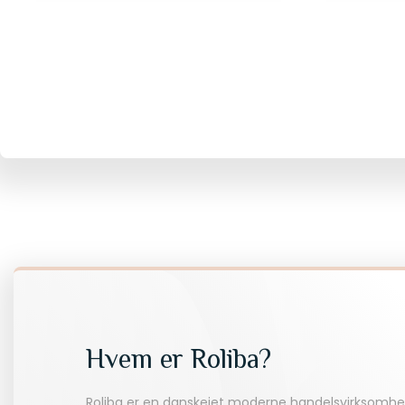
Hvem er Roliba?
Roliba er en danskejet moderne handelsvirksomhe