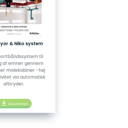
yor & Niko system
ortbåndssystem til
ng af emner gennem
ler malekabiner -høj
ivitet via automatisk
afbryder.
download
Download