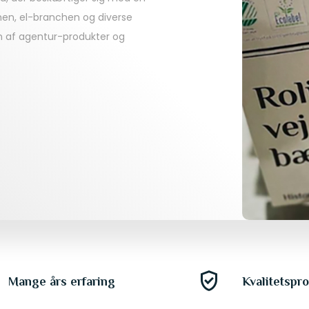
hen, el-branchen og diverse
on af agentur-produkter og
gpp_good
Mange års erfaring
Kvalitetspr