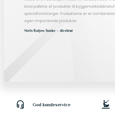
bred pallette af produkter til byggemarkedsbranc
specialforretninger. Produkterne er en kombinati
egen-importerede produkter.
Niels Ratjen Sunke – direktør
headset_mic
kitesurfing
God kundeservice