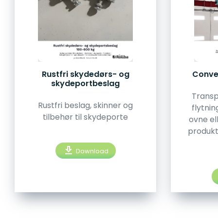
Rustfri skydedørs- og
Conve
skydeportbeslag
Transp
Rustfri beslag, skinner og
flytni
tilbehør til skydeporte
ovne el
produkt
download
Download