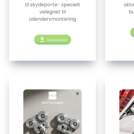
til skydeporte- specielt
skin
velegnet til
b
udendørsmontering
download
Download