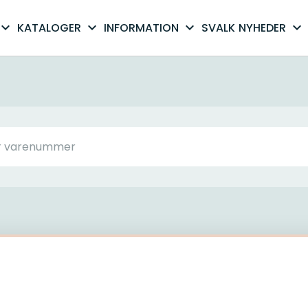
xpand_more
expand_more
expand_more
expand_more
KATALOGER
INFORMATION
SVALK
NYHEDER