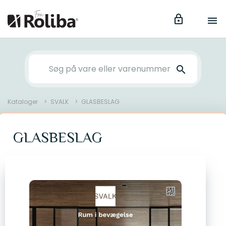
lock
menu
search
Kataloger
SVALK
GLASBESLAG
GLASBESLAG