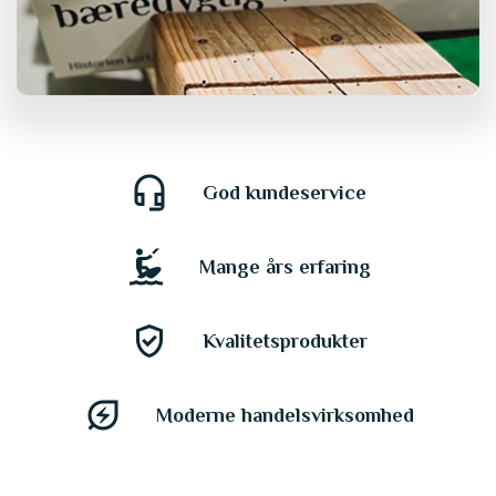
headset_mic
God kundeservice
kitesurfing
Mange års erfaring
gpp_good
Kvalitetsprodukter
energy_savings_leaf
Moderne handelsvirksomhed