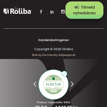
campaign
Tilmeld
nyhedsbrev
Handelsbetingelser
Copyright © 2026 | Roliba
Web by the friendly dotpeople.dk