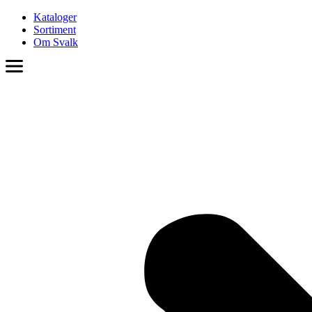
Videre
Kataloger
til
Sortiment
indhold
Om Svalk