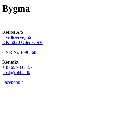
Bygma
Roliba A/S
Hvidkærvej 52
DK-5250 Odense SV
CVR Nr.
10903688
Kontakt
+45 65 93 03 57
post@roliba.dk
Facebook-f