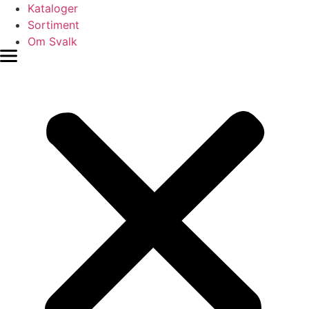
Videre
Kataloger
til
Sortiment
indhold
Om Svalk